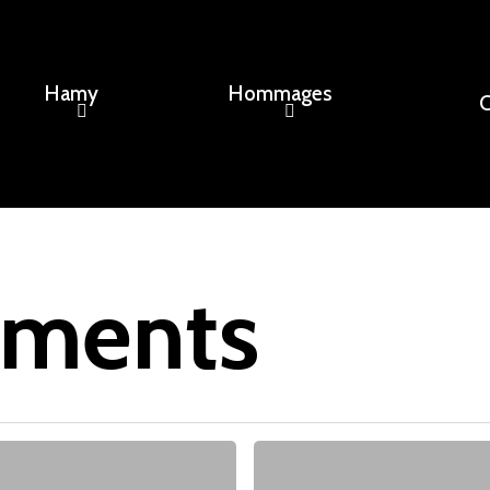
Hamy
Hommages
C
ement, un nom...
ements