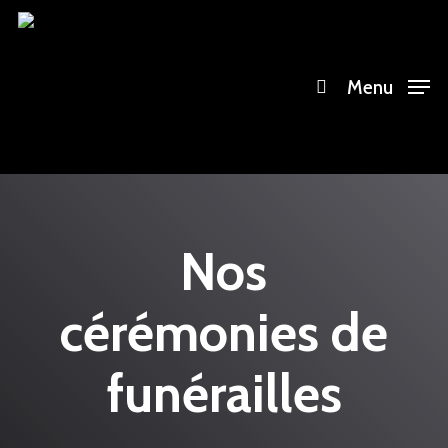
Skip
search
to
main
Menu
content
Nos
cérémonies de
funérailles