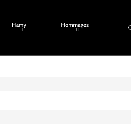
Hamy
Hommages
C
ement, un nom...