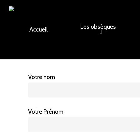
Skip
to
main
Les obsèques
Accueil
content
Rechercher un avis de décès, un remerci
Votre nom
Votre Prénom