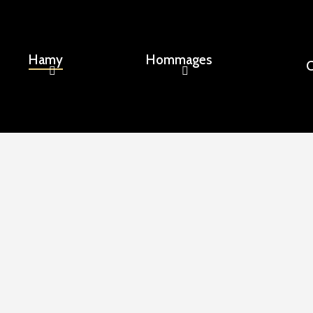
Hamy
Hommages
C
ement, un nom...
iste de la marbrerie depui