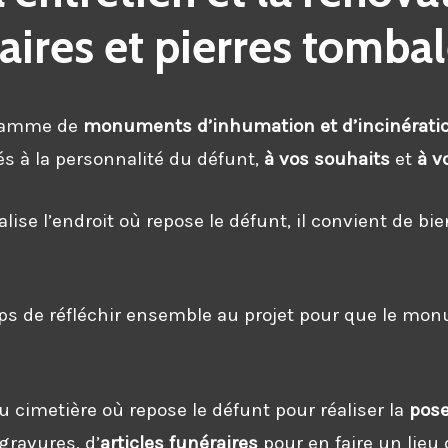
ires et pierres tomba
 gamme de
monuments d’inhumation et d’incinérati
iés à la personnalité du défunt,
à vos souhaits
et
à v
lise l’endroit où repose le défunt, il convient de b
s de réfléchir ensemble au projet pour que le monum
au cimetière où repose le défunt pour réaliser la
pos
gravures, d’
articles funéraires
pour en faire un lieu