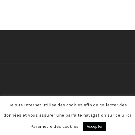
© 2026 pompesfunebresmarbreriehamy. Tous droits
Ce site internet utilise des cookies afin de collecter des
réservés.
Mentions légales -
Politique de confidentialité
données et vous assurer une parfaite navigation sur celui-ci
Paramètre des cookies
Accepter