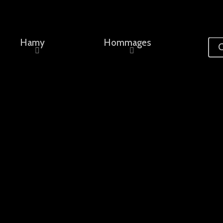
Hamy
Hommages
C
ement, un nom...