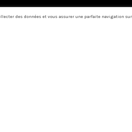
collecter des données et vous assurer une parfaite navigation sur
us vous disons merci. A vous qui
, vos pensées, et par vos écrits 
e soutien, votre amitié ou votre 
GNIER