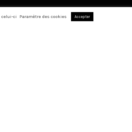
 celui-ci
Paramètre des cookies
Accepter
, par votre
réconfortants avez
affection, lors du