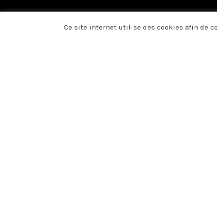
Ce site internet utilise des cookies afin de 
Du fond du cœur, no
présence, vos fleurs
voulu témoigner votr
décès de Bryan RE