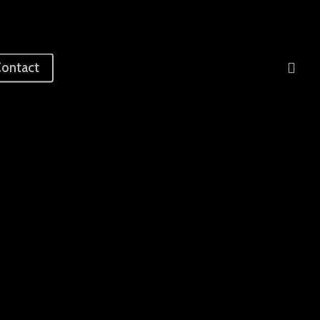
sea
ontact