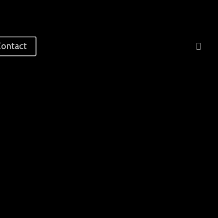
sea
ontact