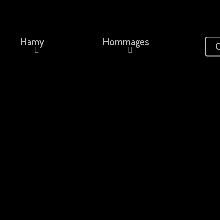
Hamy
Hommages
C
ement, un nom...