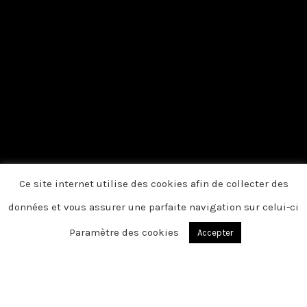
Ce site internet utilise des cookies afin de collecter des
données et vous assurer une parfaite navigation sur celui-ci
Paramètre des cookies
Accepter
Du fond du cœur, nous vous disons
merci. A vous qui, par votre présence, vos