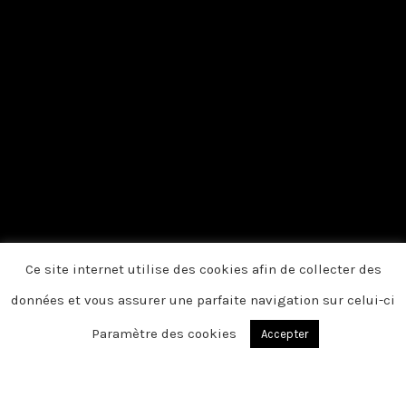
Ce site internet utilise des cookies afin de collecter des
données et vous assurer une parfaite navigation sur celui-ci
Paramètre des cookies
Accepter
Du fond du cœur, nous vous disons