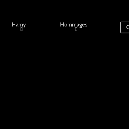
Hamy
Hommages
C
ement, un nom...