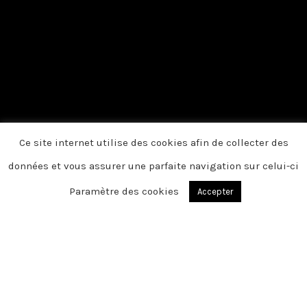
Ce site internet utilise des cookies afin de collecter des
données et vous assurer une parfaite navigation sur celui-ci
Paramètre des cookies
Accepter
ANVIN
Chère famille, chers amis, C’est avec une
grande tristesse que nous vous
annonçons le décès de Caroline survenu