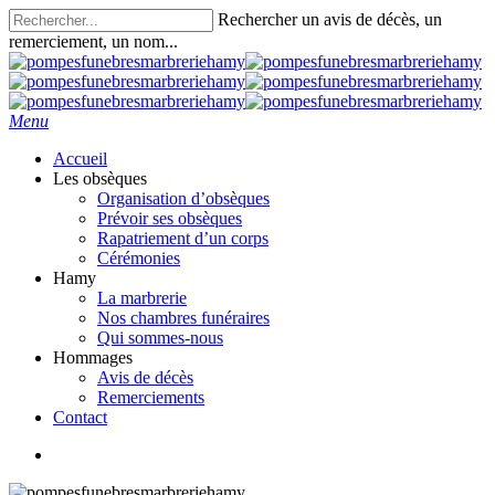
Skip
Rechercher un avis de décès, un
to
remerciement, un nom...
main
Close
content
Search
search
Menu
Accueil
Les obsèques
Organisation d’obsèques
Prévoir ses obsèques
Rapatriement d’un corps
Cérémonies
Hamy
La marbrerie
Nos chambres funéraires
Qui sommes-nous
Hommages
Avis de décès
Remerciements
Contact
search