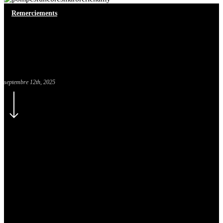
Remerciements
Madame Céline DECOBERT
née DANEL
septembre 12th, 2025