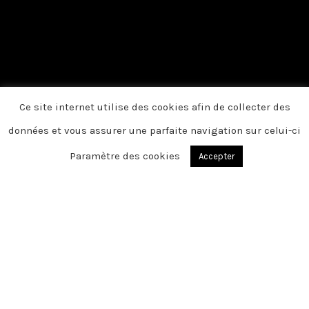
Ce site internet utilise des cookies afin de collecter des
données et vous assurer une parfaite navigation sur celui-ci
Paramètre des cookies
Accepter
BLANGY SUR TERNOISE
Chère famille, chers amis, C’est avec une
grande tristesse que nous vous
annonçons le décès de Charline survenu
le mercredi 19 janvier 2022