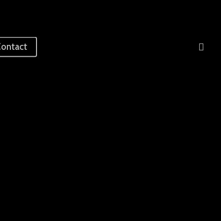
sea
ontact