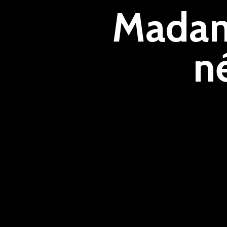
Madam
n