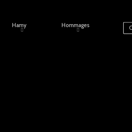
Hamy
Hommages
C
ement, un nom...