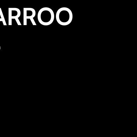
BARROO
L