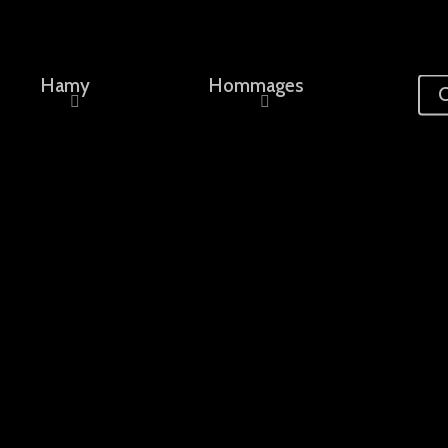
Hamy
Hommages
C
ement, un nom...