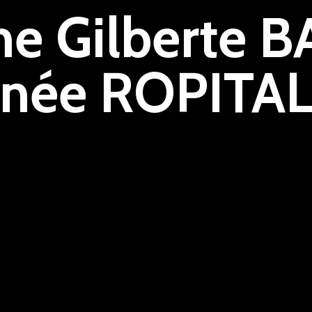
e Gilberte 
née ROPITA