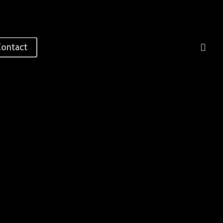
sea
ontact