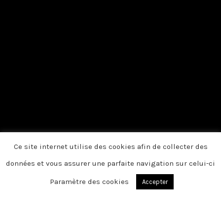
Ce site internet utilise des cookies afin de collecter des
données et vous assurer une parfaite navigation sur celui-ci
Paramètre des cookies
Accepter
Du fond du cœur, nous vous disons