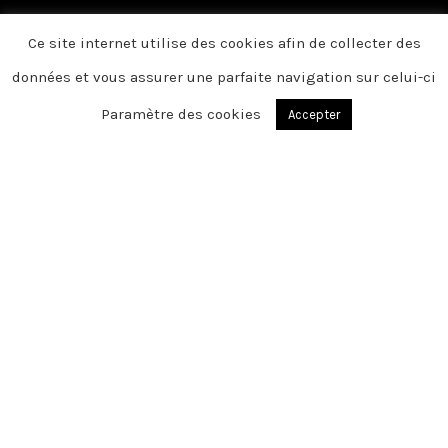
Ce site internet utilise des cookies afin de collecter des
données et vous assurer une parfaite navigation sur celui-ci
Paramètre des cookies
Accepter
BLANGY SUR TERNOISE
Chère famille, chers amis, C’est avec une
grande tristesse que nous vous
annonçons le décès de Jacqueline
survenu le samedi 1er janvier 2022
Cet espace privé est destiné à recueillir
vos condoléances ou le souvenir d’un
moment passé.
Merci pour vos pensées.