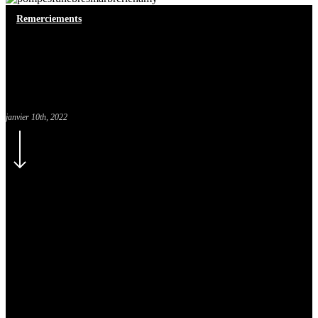
Remerciements
Madame Jacqueline
LAMBERT née ROUSSEL
janvier 10th, 2022