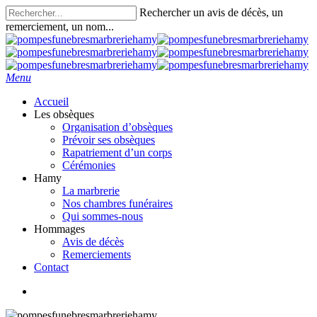
Skip
Rechercher un avis de décès, un
to
remerciement, un nom...
main
Close
content
Search
search
Menu
Accueil
Les obsèques
Organisation d’obsèques
Prévoir ses obsèques
Rapatriement d’un corps
Cérémonies
Hamy
La marbrerie
Nos chambres funéraires
Qui sommes-nous
Hommages
Avis de décès
Remerciements
Contact
search