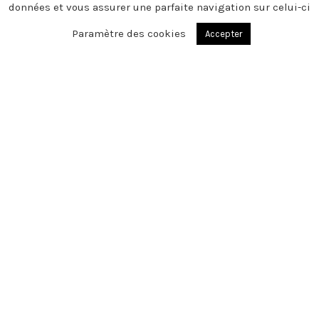
données et vous assurer une parfaite navigation sur celui-ci
Paramètre des cookies
Accepter
Du fond du cœur, nous vous disons
merci. A vous qui, par votre présence, vos
fleurs, vos pensées, et par vos écrits
réconfortants avez voulu témoigner
votre soutien, votre amitié ou votre
affection, lors du décès de Madame
Josiane ANCELIN