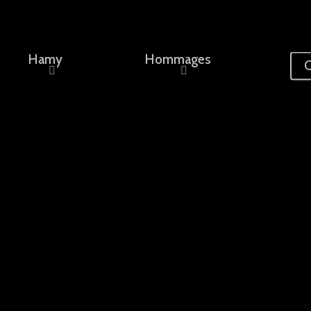
Hamy
Hommages
C
ement, un nom...