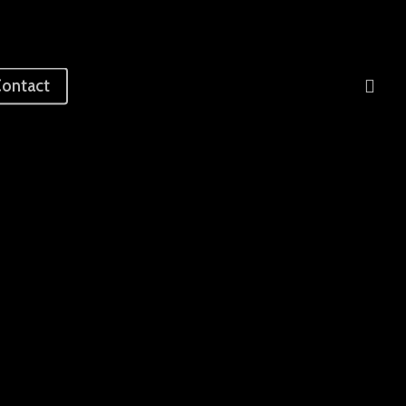
sea
ontact