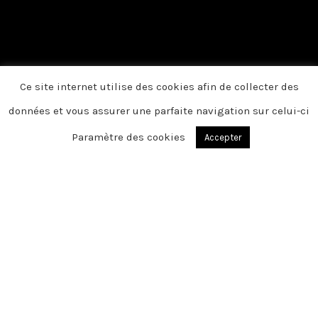
Ce site internet utilise des cookies afin de collecter des
données et vous assurer une parfaite navigation sur celui-ci
Paramètre des cookies
Accepter
VIEIL HESDIN / AUCHY LES HESDIN
Chère famille, chers amis, C’est avec une
grande tristesse que nous vous
annonçons le décès de Lucienne survenu
le lundi 15 mai 2023
Cet espace privé est destiné à recueillir
vos condoléances ou le souvenir d’un