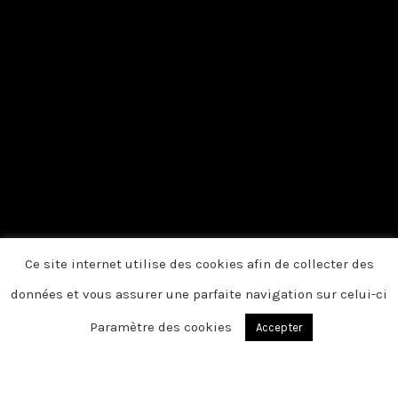
Ce site internet utilise des cookies afin de collecter des
données et vous assurer une parfaite navigation sur celui-ci
Paramètre des cookies
Accepter
Du fond du cœur, nous vous disons