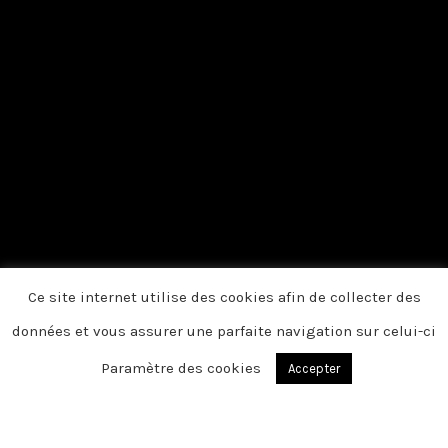
Ce site internet utilise des cookies afin de collecter des
données et vous assurer une parfaite navigation sur celui-ci
Paramètre des cookies
Accepter
Du fond du cœur, nous vous disons