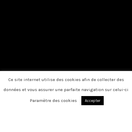
Ce site internet utilise des cookies afin de collecter des
données et vous assurer une parfaite navigation sur celui-ci
Paramètre des cookies
Accepter
NEDONCHEL
Chère famille, chers amis, C’est avec une