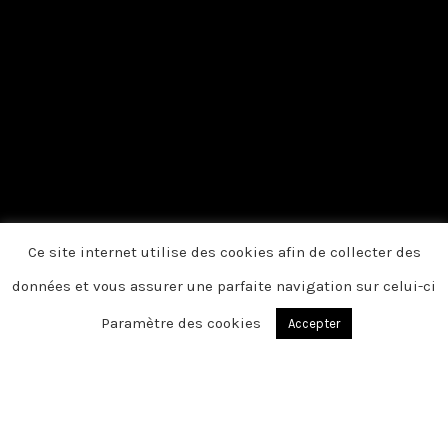
Ce site internet utilise des cookies afin de collecter des
données et vous assurer une parfaite navigation sur celui-ci
Paramètre des cookies
Accepter
OEUF-EN-TERNOIS
Chère famille, chers amis, C’est avec une