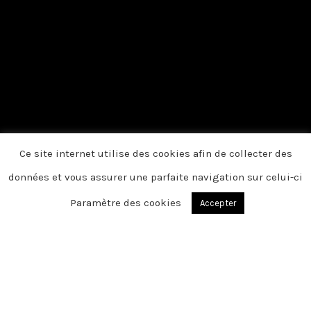
Ce site internet utilise des cookies afin de collecter des
données et vous assurer une parfaite navigation sur celui-ci
Paramètre des cookies
Accepter
SAINT MARTIN LES HERNICOURT
Chère famille, chers amis, C’est avec une
grande tristesse que nous vous