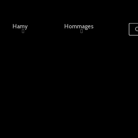
Hamy
Hommages
C
ement, un nom...