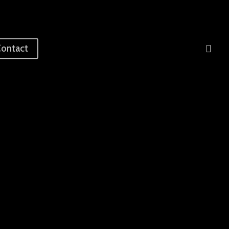
sea
ontact