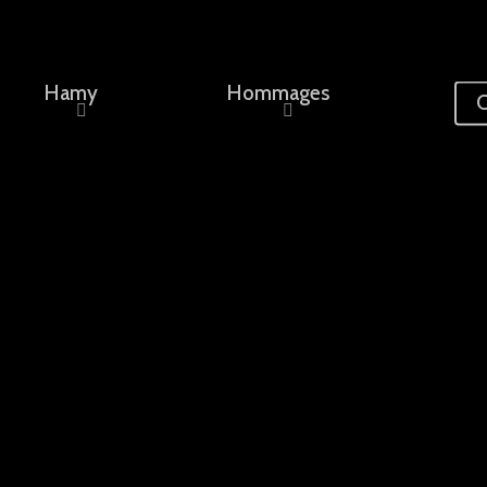
Hamy
Hommages
C
ement, un nom...