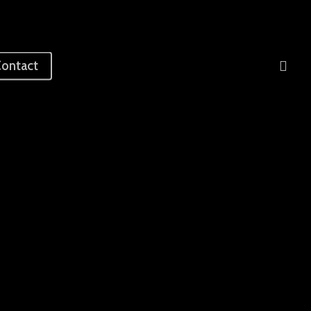
sea
ontact