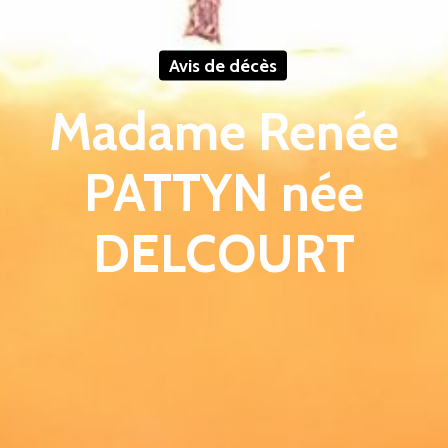
Avis de décès
Madame Renée
PATTYN née
DELCOURT