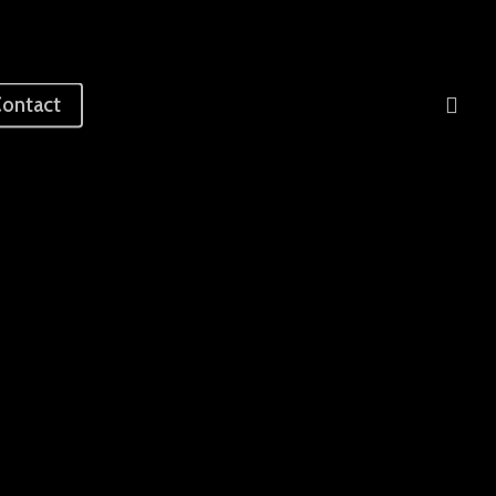
sea
ontact