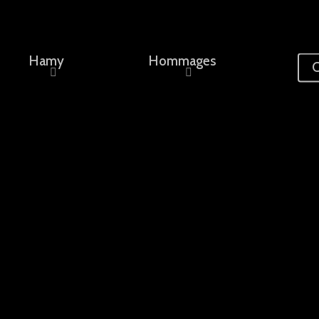
Hamy
Hommages
C
ement, un nom...