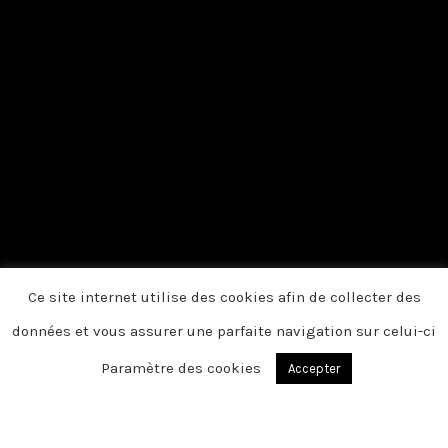
Ce site internet utilise des cookies afin de collecter des
données et vous assurer une parfaite navigation sur celui-ci
Paramètre des cookies
Accepter
Du fond du cœur, nous vous disons