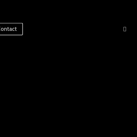
sea
ontact