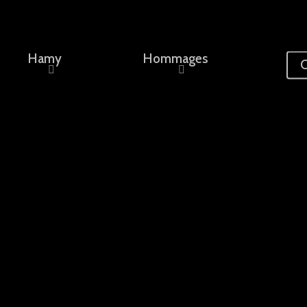
Hamy
Hommages
C
ement, un nom...