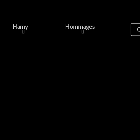
Hamy
Hommages
C
ement, un nom...