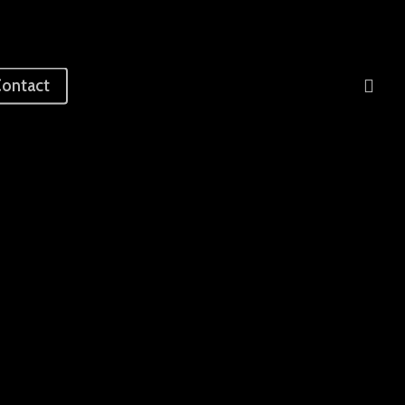
sea
ontact