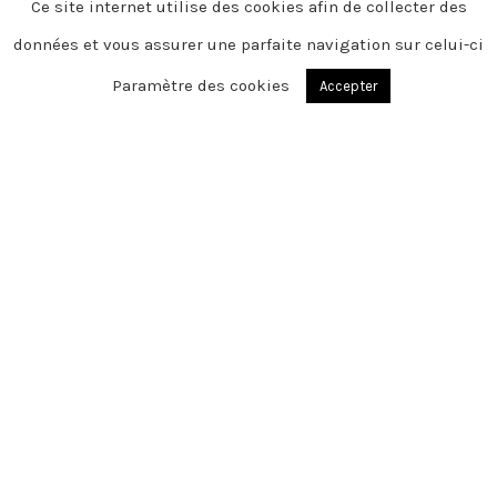
Ce site internet utilise des cookies afin de collecter des
données et vous assurer une parfaite navigation sur celui-ci
Paramètre des cookies
Accepter
PIERREMONT
Chère famille, chers amis, C’est avec une
grande tristesse que nous vous
annonçons le décès de Alain survenu le
dimanche 13 avril 2025
Cet espace privé est destiné à recueillir
vos condoléances ou le souvenir d’un
moment passé.
Merci pour vos pensées.