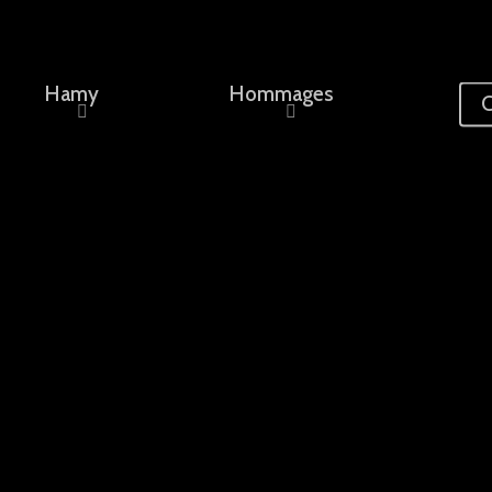
Hamy
Hommages
C
ement, un nom...