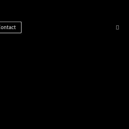
sea
ontact