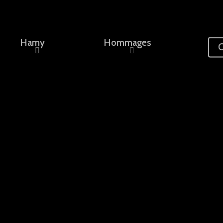
Hamy
Hommages
C
ement, un nom...