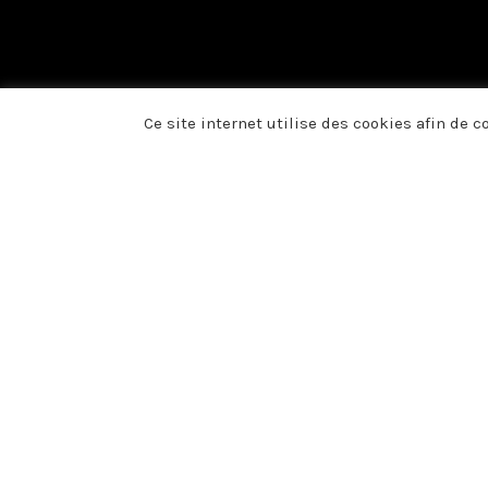
Ce site internet utilise des cookies afin de 
Du fond du cœur, no
présence, vos fleurs
voulu témoigner votr
décès de Monsieur