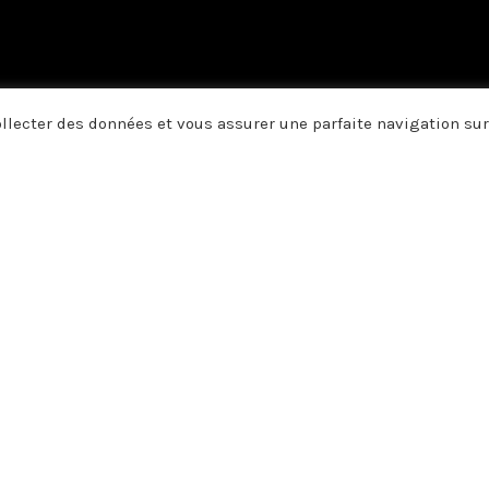
collecter des données et vous assurer une parfaite navigation sur
us vous disons merci. A vous qui
, vos pensées, et par vos écrits 
e soutien, votre amitié ou votre 
 Claude LECLERCQ