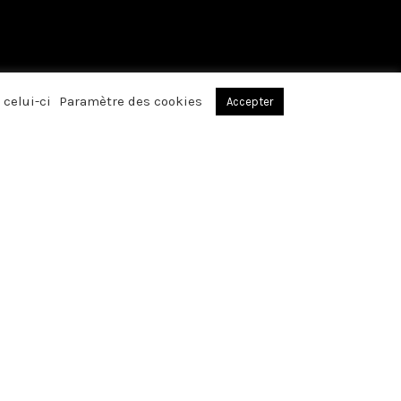
 celui-ci
Paramètre des cookies
Accepter
, par votre
réconfortants avez
affection, lors du