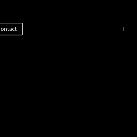
sea
ontact