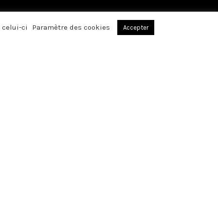
 celui-ci
Paramètre des cookies
Accepter
, par votre
réconfortants avez
affection, lors du