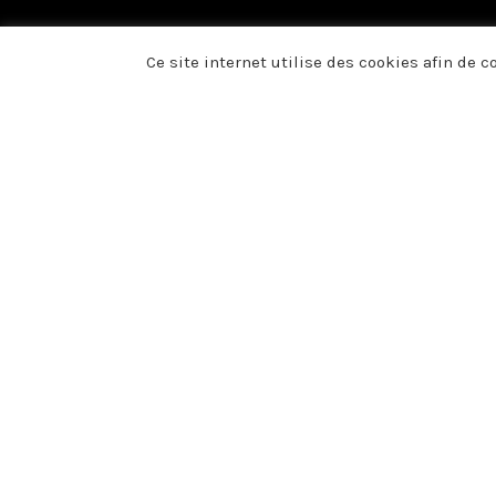
Ce site internet utilise des cookies afin de 
Du fond du cœur, no
présence, vos fleurs
voulu témoigner votr
décès de Monsieur