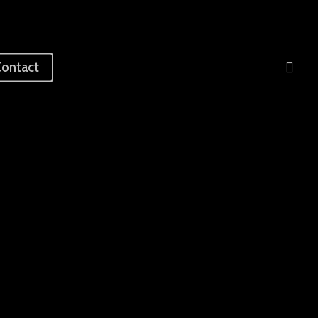
sea
ontact