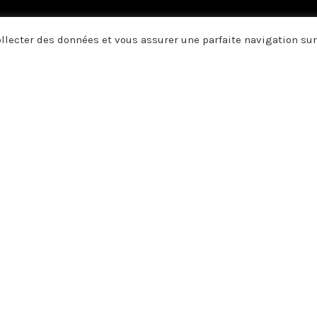
collecter des données et vous assurer une parfaite navigation sur
us vous disons merci. A vous qui
, vos pensées, et par vos écrits 
e soutien, votre amitié ou votre 
 Denys DELALEAU