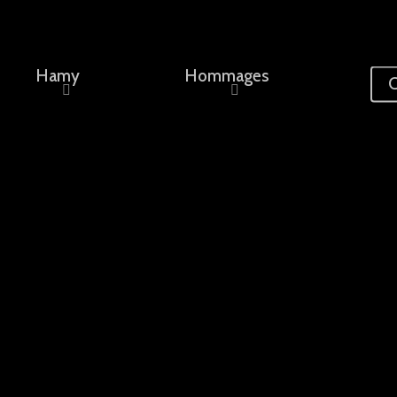
Hamy
Hommages
C
ement, un nom...