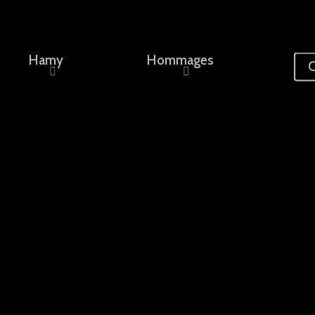
Hamy
Hommages
C
ement, un nom...