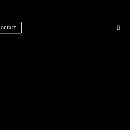
sea
ontact