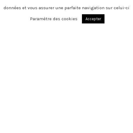
données et vous assurer une parfaite navigation sur celui-ci
Paramètre des cookies
Accepter
BLANGY SUR TERNOISE – HEUCHIN
Chère famille, chers amis, C’est avec une
grande tristesse que nous vous
annonçons le décès de Gérard survenu
le mercredi 4 mai 2022
Cet espace privé est destiné à recueillir
vos condoléances ou le souvenir d’un
moment passé.
Merci pour vos pensées.