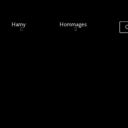
Hamy
Hommages
C
ement, un nom...