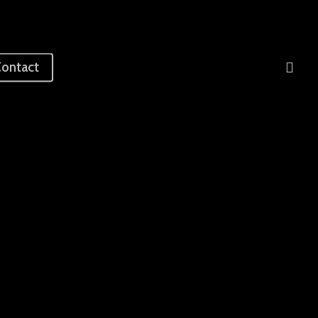
sea
ontact