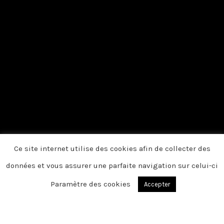
Ce site internet utilise des cookies afin de collecter des
données et vous assurer une parfaite navigation sur celui-ci
Paramètre des cookies
Accepter
Du fond du cœur, nous vous disons