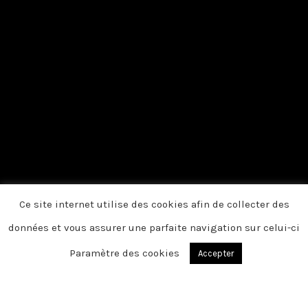
Ce site internet utilise des cookies afin de collecter des
données et vous assurer une parfaite navigation sur celui-ci
Paramètre des cookies
Accepter
Du fond du cœur, nous vous disons