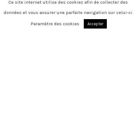
Ce site internet utilise des cookies afin de collecter des
données et vous assurer une parfaite navigation sur celui-ci
Paramètre des cookies
Accepter
HEUCHIN
Chère famille, chers amis, C’est avec une
grande tristesse que nous vous
annonçons le décès de Joël survenu le
lundi 14 août 2023
Cet espace privé est destiné à recueillir
vos condoléances ou le souvenir d’un
moment passé.
Merci pour vos pensées.