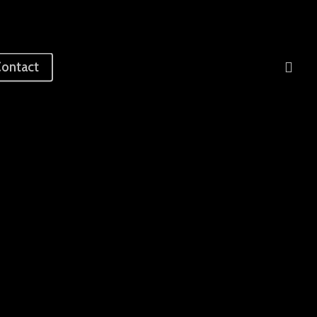
sea
ontact