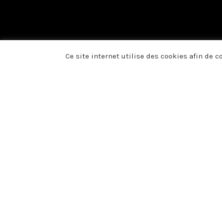
Ce site internet utilise des cookies afin de 
Du fond du cœur, no
présence, vos fleurs
voulu témoigner votr
décès de Madame 