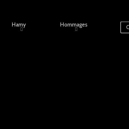
Hamy
Hommages
C
ement, un nom...