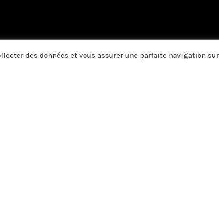
collecter des données et vous assurer une parfaite navigation sur
us vous disons merci. A vous qui
, vos pensées, et par vos écrits 
e soutien, votre amitié ou votre 
Joséphine VAMBERGUE née BAR