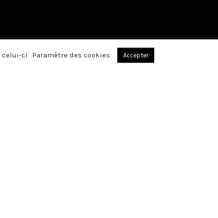
 celui-ci
Paramètre des cookies
Accepter
, par votre
réconfortants avez
affection, lors du
BIER