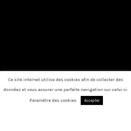
Ce site internet utilise des cookies afin de collecter des
données et vous assurer une parfaite navigation sur celui-ci
Paramètre des cookies
Accepter
WAVRANS SUR TERNOISE
Chère famille, chers amis, C’est avec une