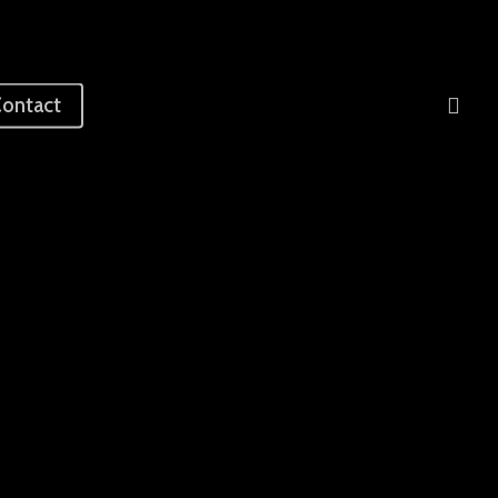
sea
ontact