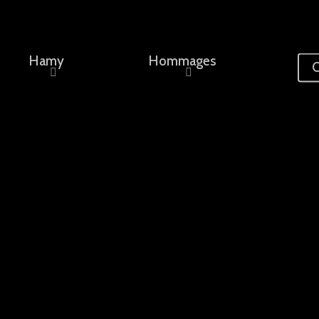
Hamy
Hommages
C
ement, un nom...