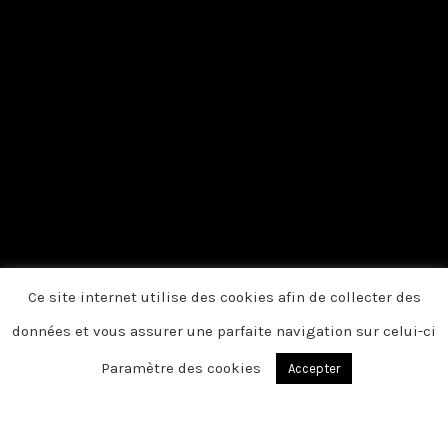
Ce site internet utilise des cookies afin de collecter des
données et vous assurer une parfaite navigation sur celui-ci
Paramètre des cookies
Accepter
Du fond du cœur, nous vous disons