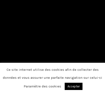
Ce site internet utilise des cookies afin de collecter des
données et vous assurer une parfaite navigation sur celui-ci
Paramètre des cookies
Accepter
Du fond du cœur, nous vous disons