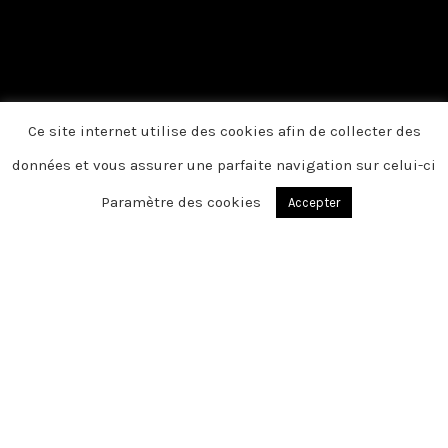
Ce site internet utilise des cookies afin de collecter des
données et vous assurer une parfaite navigation sur celui-ci
Paramètre des cookies
Accepter
BLANGY SUR TERNOISE
Chère famille, chers amis, C’est avec une
grande tristesse que nous vous
annonçons le décès de René survenu le
jeudi 30 septembre 2021
Cet espace privé est destiné à recueillir