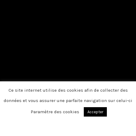
Ce site internet utilise des cookies afin de collecter des
données et vous assurer une parfaite navigation sur celui-ci
Paramètre des cookies
Accepter
Du fond du cœur, nous vous disons